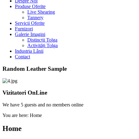
Despre Noi
Produse Oferite
Live Shearing
Tannery
Servicii Oferite
Furnizori
Galerie Imagini
Distincții Tolga
Activități Tolga
Industria Lânii
Contact
Random Leather Sample
Vizitatori OnLine
We have 5 guests and no members online
You are here:
Home
Home