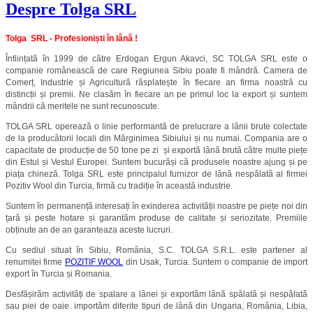
Despre Tolga SRL
Tolga SRL - Profesioniști în lână !
Înființată în 1999 de către Erdogan Ergun Akavci, SC TOLGA SRL este o
companie românească de care Regiunea Sibiu poate fi mândră. Camera de
Comerț, Industrie și Agricultură răsplatește în fiecare an firma noastră cu
distincții și premii. Ne clasăm în fiecare an pe primul loc la export și suntem
mândrii că meritele ne sunt recunoscute.
TOLGA SRL operează o linie performantă de prelucrare a lânii brute colectate
de la producătorii locali din Mărginimea Sibiului și nu numai. Compania are o
capacitate de producție de 50 tone pe zi și exportă lână brută către multe piețe
din Estul și Vestul Europei. Suntem bucurăși că produsele noastre ajung și pe
piața chineză. Tolga SRL este principalul furnizor de lână nespălată al firmei
Pozitiv Wool din Turcia, firmă cu tradiție în această industrie.
Suntem în permanență interesați în exinderea activității noastre pe piețe noi din
țară și peste hotare și garantăm produse de calitate și seriozitate. Premiile
obținute an de an garanteaza aceste lucruri.
Cu sediul situat în Sibiu, România, S.C. TOLGA S.R.L. este partener al
renumitei firme
POZITIF WOOL
din Usak, Turcia. Suntem o companie de import
export în Turcia și Romania.
Desfășirăm activități de spalare a lânei și exportăm lână spălată și nespălată
sau piei de oaie. importăm diferite tipuri de lână din Ungaria, România, Libia,