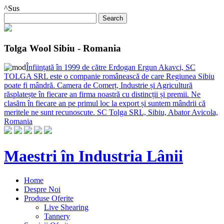
^Sus
Tolga Wool Sibiu - Romania
Înființată în 1999 de către Erdogan Ergun Akavci, SC
TOLGA SRL este o companie românească de care Regiunea Sibiu
poate fi mândră. Camera de Comerț, Industrie și Agricultură
răsplatește în fiecare an firma noastră cu distincții și premii. Ne
clasăm în fiecare an pe primul loc la export și suntem mândrii că
meritele ne sunt recunoscute. SC Tolga SRL, Sibiu, Abator Avicola,
Romania
Maestri în Industria Lânii
Home
Despre Noi
Produse Oferite
Live Shearing
Tannery