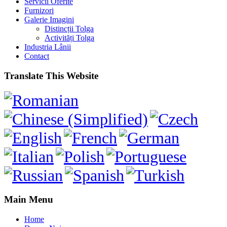
Servicii Oferite
Furnizori
Galerie Imagini
Distincții Tolga
Activități Tolga
Industria Lânii
Contact
Translate This Website
Main Menu
Home