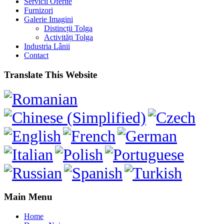
Servicii Oferite
Furnizori
Galerie Imagini
Distincții Tolga
Activități Tolga
Industria Lânii
Contact
Translate This Website
Main Menu
Home