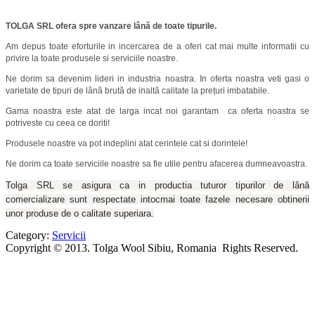
TOLGA SRL ofera spre vanzare lână de toate tipurile.
Am depus toate eforturile in incercarea de a oferi cat mai multe informatii cu
privire la toate produsele si serviciile noastre.
Ne dorim sa devenim lideri in industria noastra. In oferta noastra veti gasi o
varietate de tipuri de lână brută de inaltă calitate la prețuri imbatabile.
Gama noastra este atat de larga incat noi garantam ca oferta noastra se
potriveste cu ceea ce doriti!
Produsele noastre va pot indeplini atat cerintele cat si dorintele!
Ne dorim ca toate serviciile noastre sa fie utile pentru afacerea dumneavoastra.
Tolga SRL se asigura ca in productia tuturor tipurilor de lână
comercializare sunt respectate intocmai toate fazele necesare obtinerii
unor produse de o calitate superiara.
Category:
Servicii
Copyright © 2013. Tolga Wool Sibiu, Romania Rights Reserved.