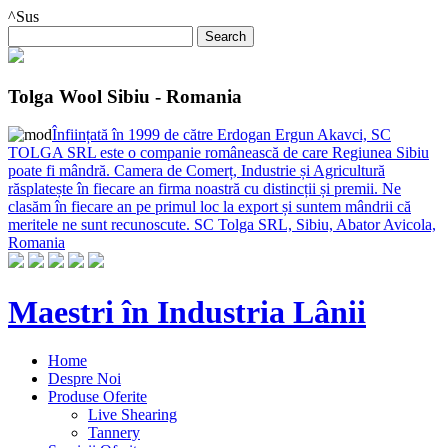
^Sus
Tolga Wool Sibiu - Romania
Înființată în 1999 de către Erdogan Ergun Akavci, SC
TOLGA SRL este o companie românească de care Regiunea Sibiu
poate fi mândră. Camera de Comerț, Industrie și Agricultură
răsplatește în fiecare an firma noastră cu distincții și premii. Ne
clasăm în fiecare an pe primul loc la export și suntem mândrii că
meritele ne sunt recunoscute. SC Tolga SRL, Sibiu, Abator Avicola,
Romania
Maestri în Industria Lânii
Home
Despre Noi
Produse Oferite
Live Shearing
Tannery